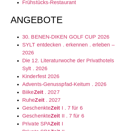
Frühstücks-Restaurant
ANGEBOTE
30. BENEN-DIKEN GOLF CUP 2026
SYLT entdecken . erkennen . erleben –
2026
Die 12. Literatur­woche der Privathotels
Sylt . 2026
Kinderfest 2026
Advents-Genusspfad-Keitum . 2026
Biike
Zeit
. 2027
Ruhe
Zeit
. 2027
Geschenkte
Zeit
I . 7 für 6
Geschenkte
Zeit
II . 7 für 6
Private SPA
Zeit
I