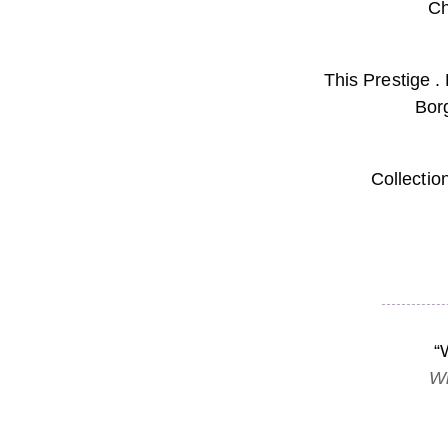
Ch
This Prestige .
Borg
Collecti
“
Wi