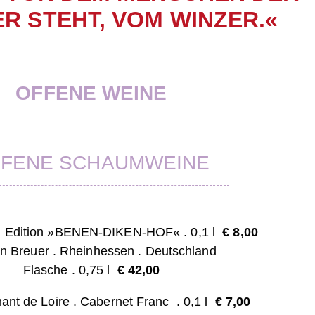
R STEHT, VOM WINZER.«
OFFENE WEINE
FENE SCHAUMWEINE
t . Edition »BENEN-DIKEN-HOF«
. 0,1 l
€ 8
,00
n Breuer . Rheinhessen .
Deutschland
Flasche . 0,75 l
€ 42,00
ant de Loire . Cabernet Franc . 0,1 l
€ 7
,00