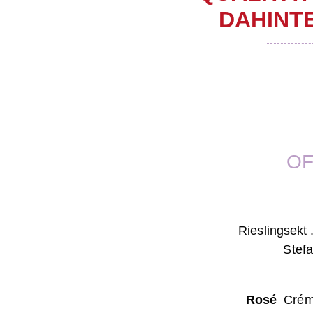
DAHINTE
OF
Rieslingsek
Stefa
Rosé
Crém