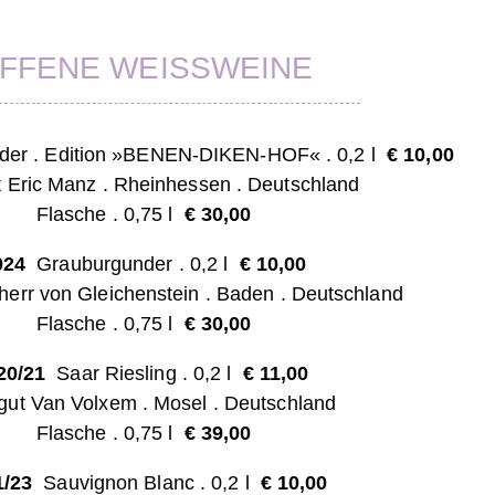
FFENE WEISSWEINE
er . Edition »BENEN-DIKEN-HOF« . 0,2 l
€ 10,0
0
 Eric Manz . Rheinhessen . Deutschland
Flasche . 0,75 l
€ 30,00
024
Grauburgunder . 0,2 l
€ 10,0
0
herr von Gleichenstein . Baden
. Deutschland
Flasche . 0,75 l
€ 30,00
20/21
Saar Riesling . 0,2 l
€ 11,0
0
gut Van Volxem . Mosel
. Deutschland
Flasche . 0,75 l
€ 39,00
1/23
Sauvignon Blanc . 0,2 l
€ 10,0
0