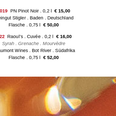
019
PN Pinot Noir . 0,2 l
€ 15,0
0
ingut Stigler . Baden
. Deutschland
Flasche . 0,75 l
€ 50,00
22
Raoul’s . Cuvée . 0,2 l
€ 16,0
0
Syrah . Grenache . Mourvèdre
umont Wines . Bot River . Südafrika
Flasche . 0,75 l
€ 52,00