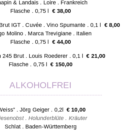
apin & Landais . Loire . Frankreich
Flasche . 0,75 l
€ 38,00
 Brut IGT . Cuvée . Vino Spumante . 0,1 l
€ 8,0
0
o Molino . Marca Trevigiane . Italien
Flasche . 0,75 l
€ 44,00
on 245
Brut
.
Louis Roederer . 0,1 l
€ 21
,00
Flasche . 0,75 l
€ 150,00
ALKOHOLFREI
Weiss” . Jörg Geiger
. 0,2l
€ 10,00
esenobst . Holunderblüte . Kräuter
Schlat . Baden-Württemberg