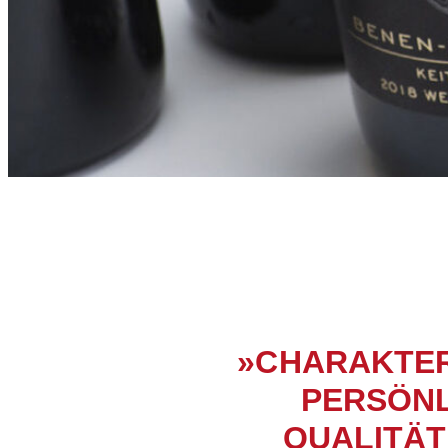
»CHARAKTER
PERSÖNL
QUALITÄT