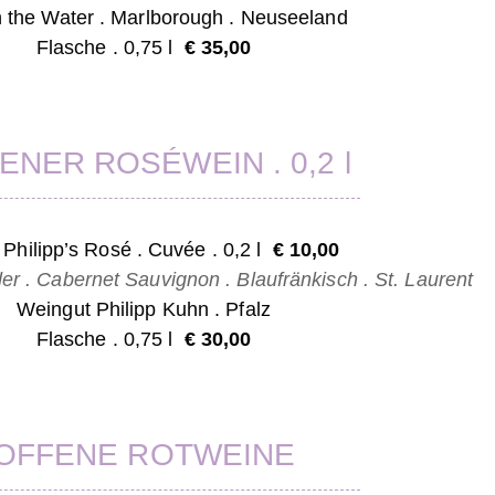
n the Water . Marlborough . Neuseeland
Flasche . 0,75 l
€ 35,00
ENER ROSÉWEIN . 0,2 l
Philipp’s Rosé . Cuvée . 0,2 l
€ 10,0
0
er . Cabernet Sauvignon . Blaufränkisch . St. Laurent
Weingut Philipp Kuhn . Pfalz
Flasche . 0,75 l
€ 30,00
OFFENE ROTWEINE