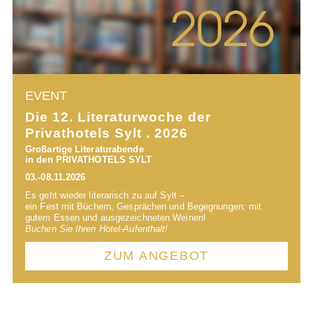
EVENT
Die 12. Literatur­woche der
Privathotels Sylt . 2026
Großartige Literaturabende
in den PRIVATHOTELS SYLT
03.-08.11.2026
Es geht wieder literarisch zu auf Sylt –
ein Fest mit Büchern, Gesprächen und Begegnungen; mit
gutem Essen und ausgezeichneten Weinen!
Buchen Sie Ihren Hotel-Aufenthalt!
ZUM ANGEBOT