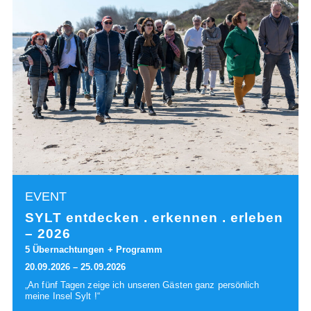
EVENT
SYLT entdecken . erkennen . erleben
– 2026
5 Übernachtungen + Programm
20.09.2026 – 25.09.2026
„An fünf Tagen zeige ich unseren Gästen ganz persönlich
meine Insel Sylt !“