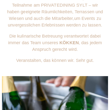
Teilnahme am PRIVATEDINING SYLT –
wir
haben geeignete Räumlichkeiten, Terrassen und
Wiesen und auch die Mitarbeiter,
um Events zu
unvergesslichen Erlebnissen werden zu lassen.
Die kulinarische Betreuung verantwortet dabei
immer
das Team unseres
KÖKKEN
, das jedem
Anspruch gerecht wird.
Veranstalten, das können wir. Sehr gut.