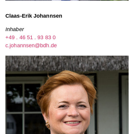
Claas-Erik Johannsen
Inhaber
+49 . 46 51 . 93 83 0
c.johannsen@bdh.de