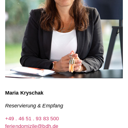
Maria Kryschak
Reservierung & Empfang
+49 . 46 51 . 93 83 500
feriendomizile@bdh.de