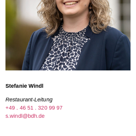
Stefanie Windl
Restaurant-Leitung
+49 . 46 51 . 320 99 97
s.windl@bdh.de