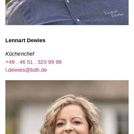
Lennart Dewies
Küchenchef
+49 . 46 51 . 320 99 98
l.dewies@bdh.de