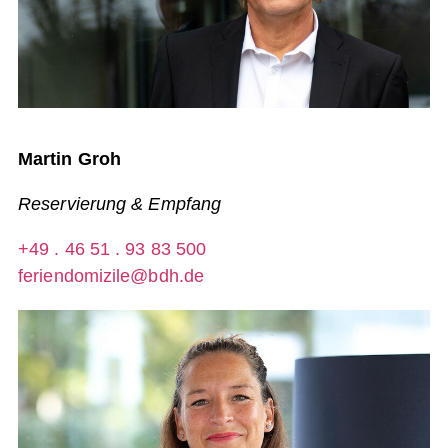
Martin Groh
Reservierung & Empfang
+49 . 46 51 . 93 83 500
feriendomizile@bdh.de