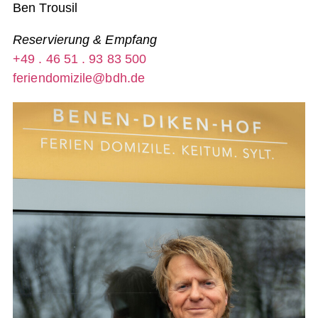
Ben Trousil
Reservierung & Empfang
+49 . 46 51 . 93 83 500
feriendomizile@bdh.de