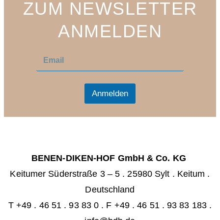
ZUM NEWSLETTER
ANMELDEN
E
E
m
m
a
a
i
i
l
l
Anmelden
*
BENEN-DIKEN-HOF GmbH & Co. KG
Keitumer Süderstraße 3 – 5
.
25980 Sylt . Keitum
.
Deutschland
T +49 . 46 51 . 93 83 0
.
F +49 . 46 51 . 93 83 183 .