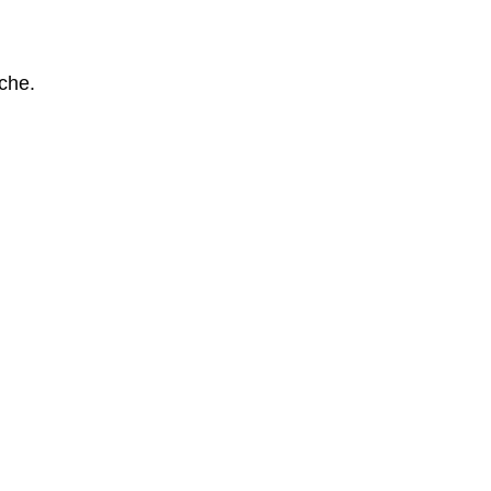
che.
n