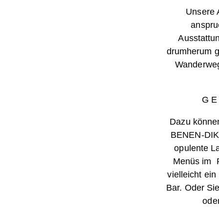
Unsere 
anspru
Ausstattu
drumherum ga
Wanderwege
G E 
Dazu können
BENEN-DIKE
opulente L
Menüs im
vielleicht ei
Bar. Oder Sie
ode