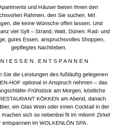
Apartments und Häuser bieten Ihnen den
chsvollen Rahmen, den Sie suchen.
Mit
ngen, die keine Wünsche offen lassen. Und
nz viel Sylt – Strand, Watt, Dünen; Rad- und
; gutes Essen, anspruchsvolles Shoppen,
gepflegtes Nachtleben.
N I E S S E N . E N T S P A N N E N
 Sie die Leistungen des fußläufig gelegenen
N-HOF optional in Anspruch nehmen – das
angschläfer-Frühstück am Morgen,
köstliche
RESTAURANT KÖKKEN am Abend, danach
n Bier, ein Glas Wein oder einen Cocktail in der
 machen sich so nebenbei fit im milon® Zirkel
r entspannen im WOLKENLÖN SPA.