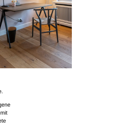
e.
igene
mit
ete