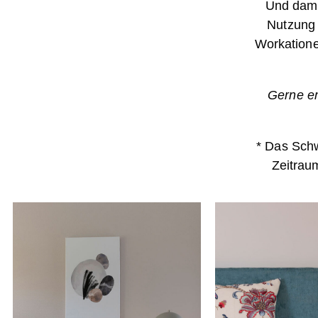
Und damit
Nutzung
Workationer
Gerne em
* Das Sch
Zeitrau