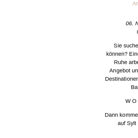
Ar
06. 
Sie suche
können? Eine
Ruhe arbe
Angebot un
Destinatione
Ba
W O 
Dann kommen 
auf Syl