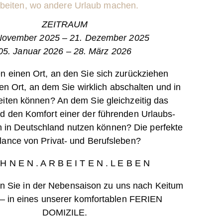
beiten, wo andere Urlaub machen.
ZEITRAUM
November 2025 – 21. Dezember 2025
05. Januar 2026 – 28. März 2026
n einen Ort, an den Sie sich zurückziehen
n Ort, an dem Sie wirklich abschalten und in
iten können? An dem Sie gleichzeitig das
d den Komfort einer der führenden Urlaubs-
n in Deutschland nutzen können? Die perfekte
lance von Privat- und Berufsleben?
H N E N . A R B E I T E N . L E B E N
Sie in der Nebensaison zu uns nach Keitum
t – in eines unserer komfortablen FERIEN
DOMIZILE.