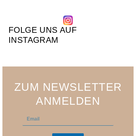
FOLGE UNS AUF
INSTAGRAM
ZUM NEWSLETTER
ANMELDEN
E
E
m
m
a
a
i
i
l