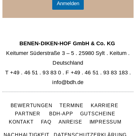
l
Anmelden
*
BENEN-DIKEN-HOF GmbH & Co. KG
Keitumer Süderstraße 3 – 5
.
25980 Sylt . Keitum
.
Deutschland
T +49 . 46 51 . 93 83 0
.
F +49 . 46 51 . 93 83 183 .
info@bdh.de
BEWERTUNGEN
TERMINE
KARRIERE
PARTNER
BDH-APP
GUTSCHEINE
KONTAKT
FAQ
ANREISE
IMPRESSUM
NACHHALTIGKEIT
DATENSCHUTZERKLÄRUNG