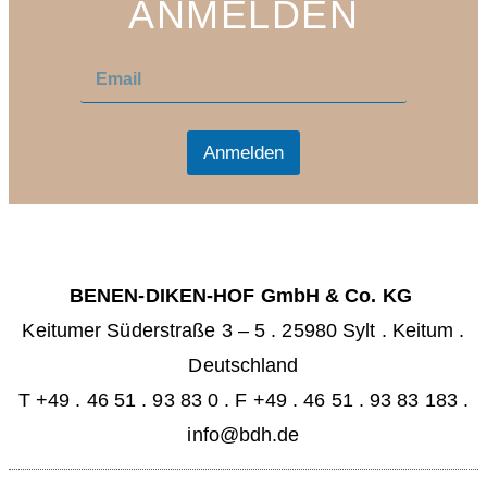
ANMELDEN
E
E
m
m
a
a
i
i
l
l
Anmelden
*
BENEN-DIKEN-HOF GmbH & Co. KG
Keitumer Süderstraße 3 – 5
.
25980 Sylt . Keitum
.
Deutschland
T +49 . 46 51 . 93 83 0
.
F +49 . 46 51 . 93 83 183 .
info@bdh.de