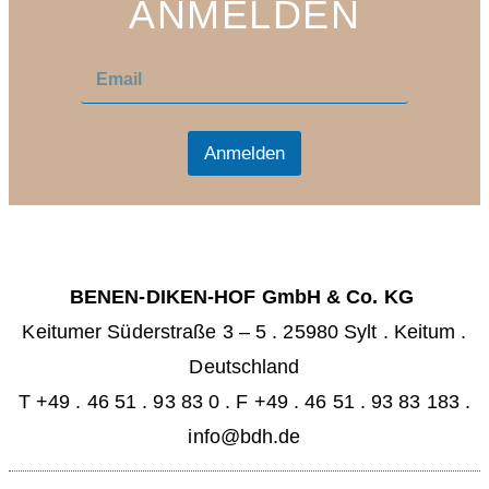
ANMELDEN
E
E
m
m
a
a
i
i
l
l
Anmelden
*
BENEN-DIKEN-HOF GmbH & Co. KG
Keitumer Süderstraße 3 – 5
.
25980 Sylt . Keitum
.
Deutschland
T +49 . 46 51 . 93 83 0
.
F +49 . 46 51 . 93 83 183 .
info@bdh.de