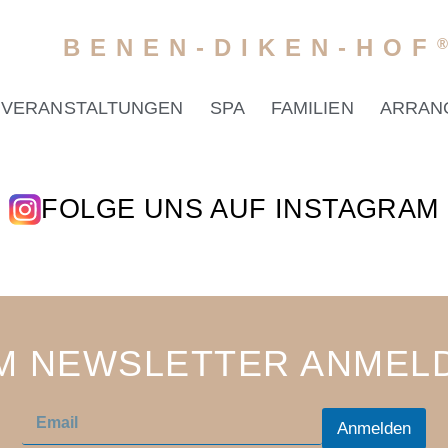
BENEN-DIKEN-HOF
VERANSTALTUNGEN
SPA
FAMILIEN
ARRAN
FOLGE UNS AUF INSTAGRAM
M NEWSLETTER ANMEL
E
E
m
Anmelden
m
a