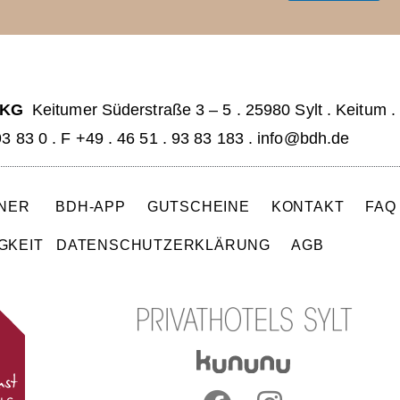
a
i
i
l
l
*
 KG
Keitumer Süderstraße 3 – 5
.
25980 Sylt . Keitum
.
93 83 0
.
F +49 . 46 51 . 93 83 183 .
info@bdh.de
TNER
BDH-APP
GUTSCHEINE
KONTAKT
FA
GKEIT
DATENSCHUTZERKLÄRUNG
AGB